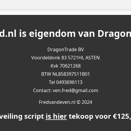
nd.nl is eigendom van Drago
DragonTrade BV
Voordeldonk 83 5721HL ASTEN
Kvk 70621268
BTW NL858397511B01
Tel 0493696113
Contact: ven.fred@gmail.com
Fredvandeven.nl © 2024
veiling script
is hier
tekoop voor €125,0